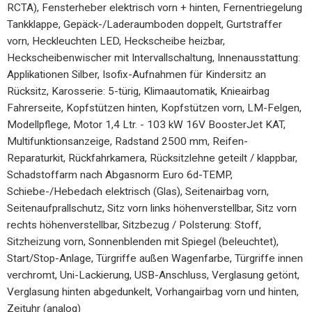
RCTA), Fensterheber elektrisch vorn + hinten, Fernentriegelung
Tankklappe, Gepäck-/Laderaumboden doppelt, Gurtstraffer
vorn, Heckleuchten LED, Heckscheibe heizbar,
Heckscheibenwischer mit Intervallschaltung, Innenausstattung:
Applikationen Silber, Isofix-Aufnahmen für Kindersitz an
Rücksitz, Karosserie: 5-türig, Klimaautomatik, Knieairbag
Fahrerseite, Kopfstützen hinten, Kopfstützen vorn, LM-Felgen,
Modellpflege, Motor 1,4 Ltr. - 103 kW 16V BoosterJet KAT,
Multifunktionsanzeige, Radstand 2500 mm, Reifen-
Reparaturkit, Rückfahrkamera, Rücksitzlehne geteilt / klappbar,
Schadstoffarm nach Abgasnorm Euro 6d-TEMP,
Schiebe-/Hebedach elektrisch (Glas), Seitenairbag vorn,
Seitenaufprallschutz, Sitz vorn links höhenverstellbar, Sitz vorn
rechts höhenverstellbar, Sitzbezug / Polsterung: Stoff,
Sitzheizung vorn, Sonnenblenden mit Spiegel (beleuchtet),
Start/Stop-Anlage, Türgriffe außen Wagenfarbe, Türgriffe innen
verchromt, Uni-Lackierung, USB-Anschluss, Verglasung getönt,
Verglasung hinten abgedunkelt, Vorhangairbag vorn und hinten,
Zeituhr (analog)