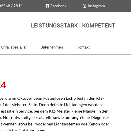
09568 / 2811
Facebook
Instagram
LEISTUNGSSTARK | KOMPETENT
Unfallspezialist
Unternehmen
Kontakt
24
os, die im Oktober beim kostenlosen Licht-Test in den Kfz-
uf der sicheren Seite. Denn defekte Lichtanlagen werden
Test ist ein Service, bei dem Kfz-Meister kleine Mängel in der
n. Nur notwendige Ersatzteile sowie umfangreiche Diagnose-
hlt werden, etwa bei modernen Lichtsystemen wie Xenon oder
ns auch für Nutzfahrzeuge.