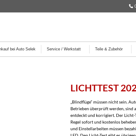
kauf bei Auto Selek
Service / Werkstatt
Teile & Zubehör
LICHTTEST 20
„Blindflüge“ müssen nicht sein. Aut
Betrieben überprüft werden, sind a
entdeckt und korrigiert. Der Licht-
Regel sofort und kostenlos behebe
und Einstellarbeiten müssen beza
LED. Den Licht-Test gibt es übrige