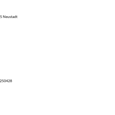
65 Neustadt
 4250428