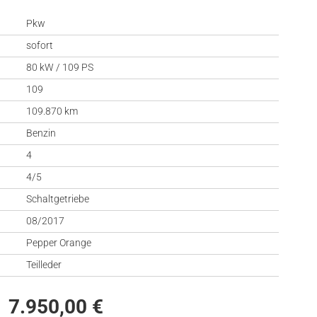
Pkw
sofort
80 kW / 109 PS
109
109.870 km
Benzin
4
4/5
Schaltgetriebe
08/2017
Pepper Orange
Teilleder
7.950,00 €