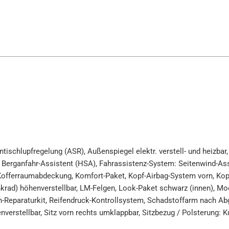
 Antischlupfregelung (ASR), Außenspiegel elektr. verstell- und heiz
: Berganfahr-Assistent (HSA), Fahrassistenz-System: Seitenwind-Ass
, Kofferraumabdeckung, Komfort-Paket, Kopf-Airbag-System vorn, Kopf
krad) höhenverstellbar, LM-Felgen, Look-Paket schwarz (innen), Modu
-Reparaturkit, Reifendruck-Kontrollsystem, Schadstoffarm nach Abg
verstellbar, Sitz vorn rechts umklappbar, Sitzbezug / Polsterung: Ku